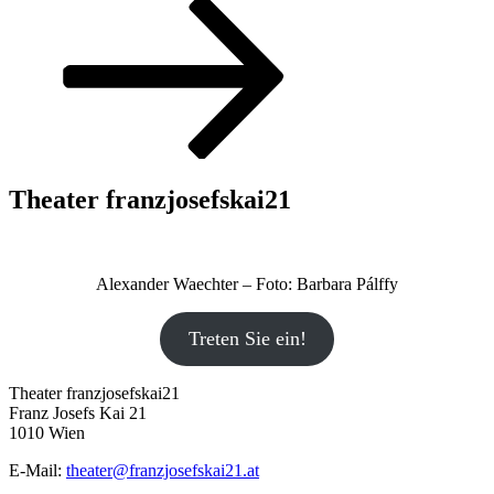
Nach
unten
zum
Inhalt
scrollen
Theater franzjosefskai21
Alexander Waechter – Foto: Barbara Pálffy
Treten Sie ein!
Theater franzjosefskai21
Franz Josefs Kai 21
1010 Wien
E-Mail:
theater@franzjosefskai21.at